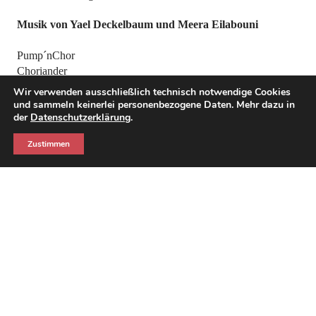
Musik von Yael Deckelbaum und Meera Eilabouni
Pump´nChor
Choriander
Blumenkompott
Wir verwenden ausschließlich technisch notwendige Cookies
Vokalhelden Berlin
und sammeln keinerlei personenbezogene Daten. Mehr dazu in
der
Datenschutzerklärung
.
Musikalische Leitung & Arrangement Tina Paar
Zustimmen
Chorleitung Jugendchor der Vokalhelden Johannes
David Wolff
Klavier Tina Paar & Aaron Seitz
Gitarre Johannes David Wolff
Cello Anna Kullick
Bass Yannik Tiemann
Drums Alex Sitkikov