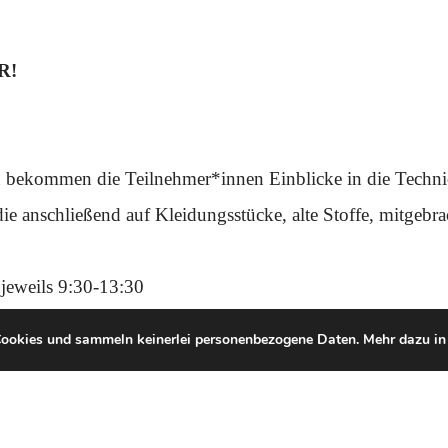
R!
 bekommen die Teilnehmer*innen Einblicke in die Techni
ie anschließend auf Kleidungsstücke, alte Stoffe, mitgebr
jeweils 9:30-13:30
menarbeit mit dem Atelier SER und Diogo de Calle.
Cookies und sammeln keinerlei personenbezogene Daten. Mehr dazu in
n und das JugendKulturzentrum PUMPE